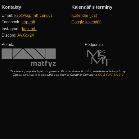
Kontakty
Kalendář s termíny
Email:
ksp@ksp.mff.cuni.cz
iCalendar (ics)
Facebook:
ksp.mff
Google kalendář
Instagram:
ksp_mff
Discord:
AvXdx2X
Pořádá:
Podporuje:
Realizace projektu byla podpořena Ministerstvem školství, mládeže a tělovýchovy.
Obsah stránek je k dispozici pod licencí Creative Commons
CC-BY-NC-SA 3.0