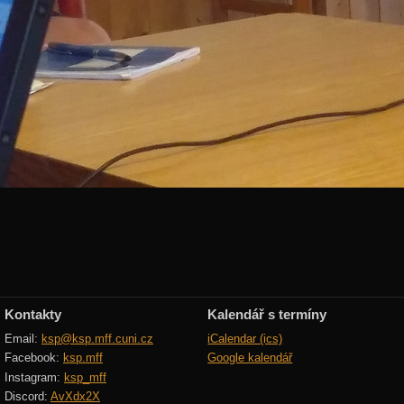
Kontakty
Kalendář s termíny
Email:
ksp@ksp.mff.cuni.cz
iCalendar (ics)
Facebook:
ksp.mff
Google kalendář
Instagram:
ksp_mff
Discord:
AvXdx2X