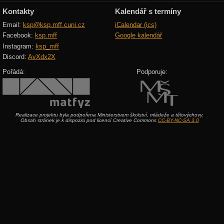
Kontakty
Kalendář s termíny
Email:
ksp@ksp.mff.cuni.cz
iCalendar (ics)
Facebook:
ksp.mff
Google kalendář
Instagram:
ksp_mff
Discord:
AvXdx2X
Pořádá:
Podporuje:
Realizace projektu byla podpořena Ministerstvem školství, mládeže a tělovýchovy.
Obsah stránek je k dispozici pod licencí Creative Commons
CC-BY-NC-SA 3.0