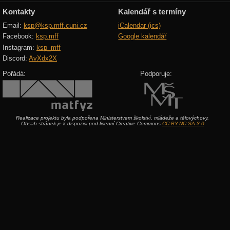
Kontakty
Kalendář s termíny
Email:
ksp@ksp.mff.cuni.cz
iCalendar (ics)
Facebook:
ksp.mff
Google kalendář
Instagram:
ksp_mff
Discord:
AvXdx2X
Pořádá:
Podporuje:
Realizace projektu byla podpořena Ministerstvem školství, mládeže a tělovýchovy.
Obsah stránek je k dispozici pod licencí Creative Commons
CC-BY-NC-SA 3.0