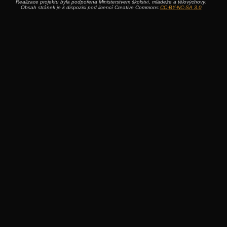
Realizace projektu byla podpořena Ministerstvem školství, mládeže a tělovýchovy.
Obsah stránek je k dispozici pod licencí Creative Commons
CC-BY-NC-SA 3.0