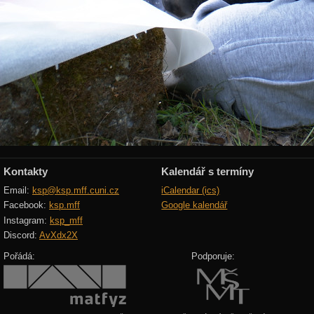
Kontakty
Kalendář s termíny
Email:
ksp@ksp.mff.cuni.cz
iCalendar (ics)
Facebook:
ksp.mff
Google kalendář
Instagram:
ksp_mff
Discord:
AvXdx2X
Pořádá:
Podporuje: