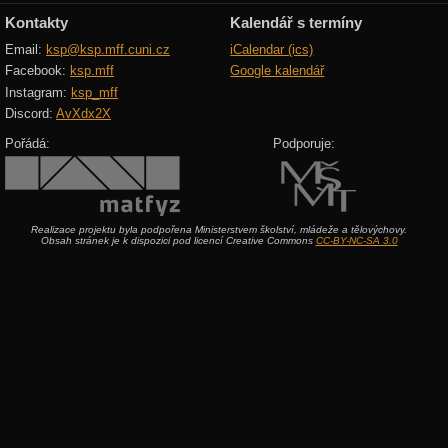
Kontakty
Kalendář s termíny
Email:
ksp@ksp.mff.cuni.cz
iCalendar (ics)
Facebook:
ksp.mff
Google kalendář
Instagram:
ksp_mff
Discord:
AvXdx2X
Pořádá:
Podporuje:
Realizace projektu byla podpořena Ministerstvem školství, mládeže a tělovýchovy.
Obsah stránek je k dispozici pod licencí Creative Commons
CC-BY-NC-SA 3.0