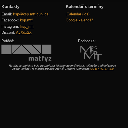
Kontakty
Kalendář s termíny
Email:
ksp@ksp.mff.cuni.cz
iCalendar (ics)
Facebook:
ksp.mff
Google kalendář
Instagram:
ksp_mff
Discord:
AvXdx2X
Pořádá:
Podporuje:
Realizace projektu byla podpořena Ministerstvem školství, mládeže a tělovýchovy.
Obsah stránek je k dispozici pod licencí Creative Commons
CC-BY-NC-SA 3.0