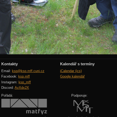
Kontakty
Kalendář s termíny
Email:
ksp@ksp.mff.cuni.cz
iCalendar (ics)
Facebook:
ksp.mff
Google kalendář
Instagram:
ksp_mff
Discord:
AvXdx2X
Pořádá:
Podporuje: