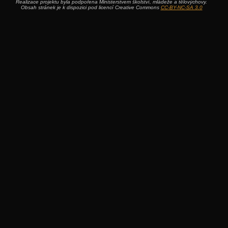
Realizace projektu byla podpořena Ministerstvem školství, mládeže a tělovýchovy.
Obsah stránek je k dispozici pod licencí Creative Commons
CC-BY-NC-SA 3.0