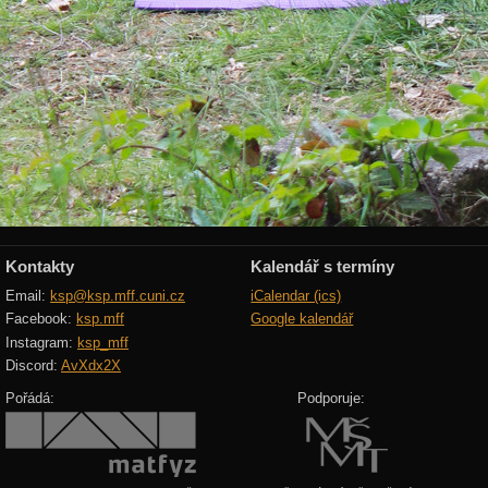
Kontakty
Kalendář s termíny
Email:
ksp@ksp.mff.cuni.cz
iCalendar (ics)
Facebook:
ksp.mff
Google kalendář
Instagram:
ksp_mff
Discord:
AvXdx2X
Pořádá:
Podporuje: