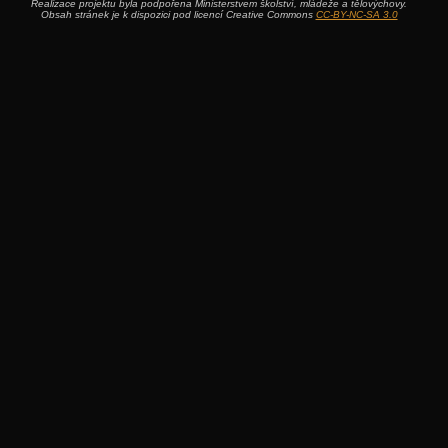
Realizace projektu byla podpořena Ministerstvem školství, mládeže a tělovýchovy.
Obsah stránek je k dispozici pod licencí Creative Commons
CC-BY-NC-SA 3.0