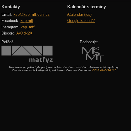
Kontakty
Kalendář s termíny
Email:
ksp@ksp.mff.cuni.cz
iCalendar (ics)
Facebook:
ksp.mff
Google kalendář
Instagram:
ksp_mff
Discord:
AvXdx2X
Pořádá:
Podporuje:
Realizace projektu byla podpořena Ministerstvem školství, mládeže a tělovýchovy.
Obsah stránek je k dispozici pod licencí Creative Commons
CC-BY-NC-SA 3.0