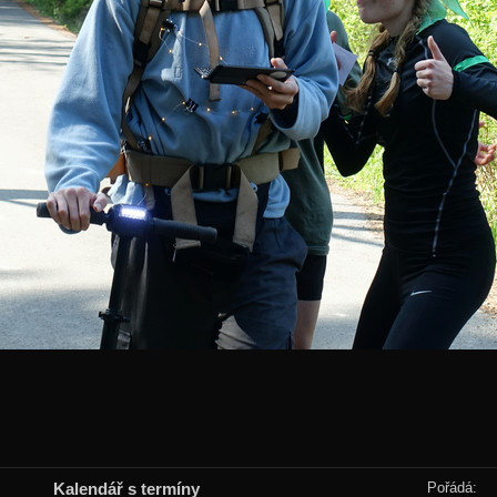
Kalendář s termíny
Pořádá: