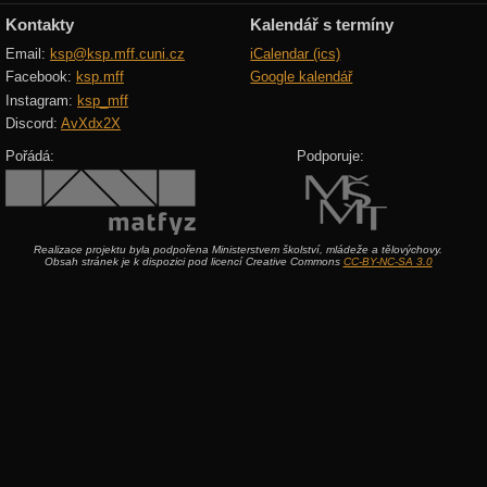
Kontakty
Kalendář s termíny
Email:
ksp@ksp.mff.cuni.cz
iCalendar (ics)
Facebook:
ksp.mff
Google kalendář
Instagram:
ksp_mff
Discord:
AvXdx2X
Pořádá:
Podporuje:
Realizace projektu byla podpořena Ministerstvem školství, mládeže a tělovýchovy.
Obsah stránek je k dispozici pod licencí Creative Commons
CC-BY-NC-SA 3.0