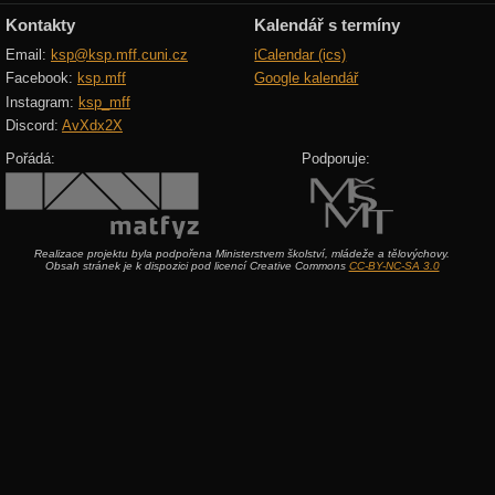
Kontakty
Kalendář s termíny
Email:
ksp@ksp.mff.cuni.cz
iCalendar (ics)
Facebook:
ksp.mff
Google kalendář
Instagram:
ksp_mff
Discord:
AvXdx2X
Pořádá:
Podporuje:
Realizace projektu byla podpořena Ministerstvem školství, mládeže a tělovýchovy.
Obsah stránek je k dispozici pod licencí Creative Commons
CC-BY-NC-SA 3.0