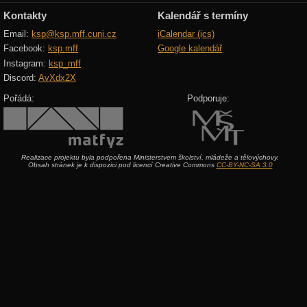
Kontakty
Kalendář s termíny
Email:
ksp@ksp.mff.cuni.cz
iCalendar (ics)
Facebook:
ksp.mff
Google kalendář
Instagram:
ksp_mff
Discord:
AvXdx2X
Pořádá:
Podporuje:
Realizace projektu byla podpořena Ministerstvem školství, mládeže a tělovýchovy.
Obsah stránek je k dispozici pod licencí Creative Commons
CC-BY-NC-SA 3.0