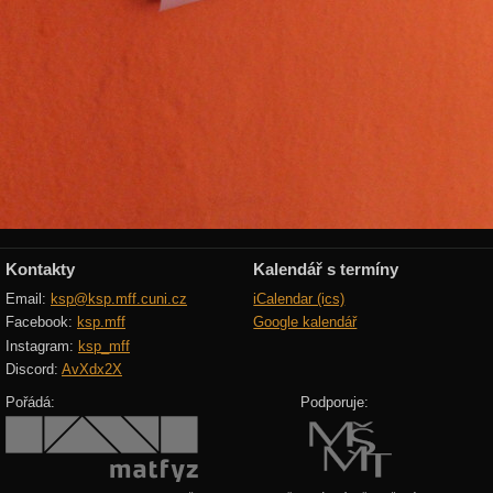
Kontakty
Kalendář s termíny
Email:
ksp@ksp.mff.cuni.cz
iCalendar (ics)
Facebook:
ksp.mff
Google kalendář
Instagram:
ksp_mff
Discord:
AvXdx2X
Pořádá:
Podporuje: