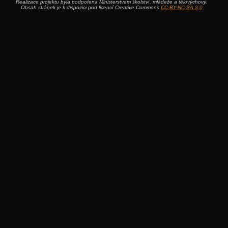
Realizace projektu byla podpořena Ministerstvem školství, mládeže a tělovýchovy.
Obsah stránek je k dispozici pod licencí Creative Commons
CC-BY-NC-SA 3.0