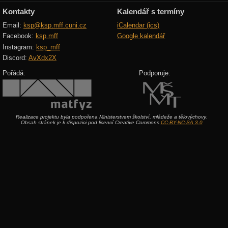
Kontakty
Kalendář s termíny
Email:
ksp@ksp.mff.cuni.cz
iCalendar (ics)
Facebook:
ksp.mff
Google kalendář
Instagram:
ksp_mff
Discord:
AvXdx2X
Pořádá:
Podporuje:
Realizace projektu byla podpořena Ministerstvem školství, mládeže a tělovýchovy.
Obsah stránek je k dispozici pod licencí Creative Commons
CC-BY-NC-SA 3.0