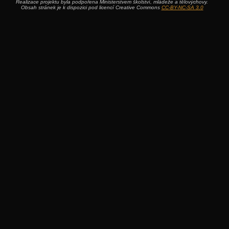
Realizace projektu byla podpořena Ministerstvem školství, mládeže a tělovýchovy.
Obsah stránek je k dispozici pod licencí Creative Commons
CC-BY-NC-SA 3.0