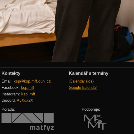
Kontakty
Kalendář s termíny
Email:
ksp@ksp.mff.cuni.cz
iCalendar (ics)
Facebook:
ksp.mff
Google kalendář
Instagram:
ksp_mff
Discord:
AvXdx2X
Pořádá:
Podporuje: