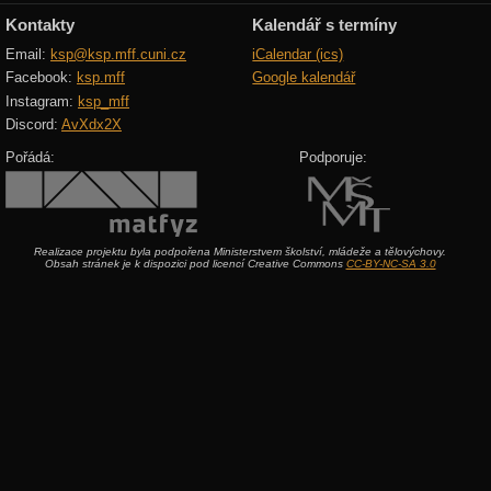
Kontakty
Kalendář s termíny
Email:
ksp@ksp.mff.cuni.cz
iCalendar (ics)
Facebook:
ksp.mff
Google kalendář
Instagram:
ksp_mff
Discord:
AvXdx2X
Pořádá:
Podporuje:
Realizace projektu byla podpořena Ministerstvem školství, mládeže a tělovýchovy.
Obsah stránek je k dispozici pod licencí Creative Commons
CC-BY-NC-SA 3.0