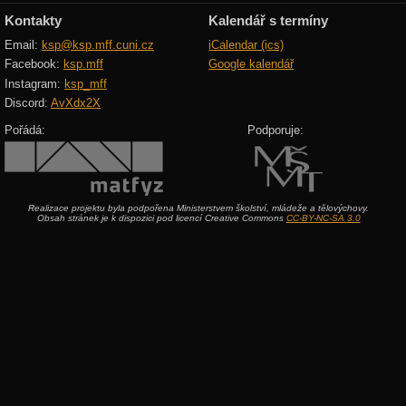
Kontakty
Kalendář s termíny
Email:
ksp@ksp.mff.cuni.cz
iCalendar (ics)
Facebook:
ksp.mff
Google kalendář
Instagram:
ksp_mff
Discord:
AvXdx2X
Pořádá:
Podporuje:
Realizace projektu byla podpořena Ministerstvem školství, mládeže a tělovýchovy.
Obsah stránek je k dispozici pod licencí Creative Commons
CC-BY-NC-SA 3.0