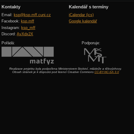
Kontakty
Kalendář s termíny
Email:
ksp@ksp.mff.cuni.cz
iCalendar (ics)
Facebook:
ksp.mff
Google kalendář
Instagram:
ksp_mff
Discord:
AvXdx2X
Pořádá:
Podporuje:
Realizace projektu byla podpořena Ministerstvem školství, mládeže a tělovýchovy.
Obsah stránek je k dispozici pod licencí Creative Commons
CC-BY-NC-SA 3.0