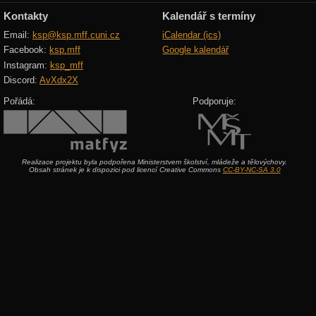
Kontakty
Kalendář s termíny
Email:
ksp@ksp.mff.cuni.cz
iCalendar (ics)
Facebook:
ksp.mff
Google kalendář
Instagram:
ksp_mff
Discord:
AvXdx2X
Pořádá:
Podporuje:
Realizace projektu byla podpořena Ministerstvem školství, mládeže a tělovýchovy.
Obsah stránek je k dispozici pod licencí Creative Commons
CC-BY-NC-SA 3.0