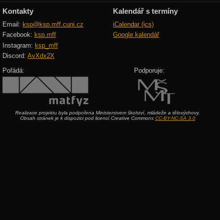
Kontakty
Kalendář s termíny
Email:
ksp@ksp.mff.cuni.cz
iCalendar (ics)
Facebook:
ksp.mff
Google kalendář
Instagram:
ksp_mff
Discord:
AvXdx2X
Pořádá:
Podporuje:
Realizace projektu byla podpořena Ministerstvem školství, mládeže a tělovýchovy.
Obsah stránek je k dispozici pod licencí Creative Commons
CC-BY-NC-SA 3.0