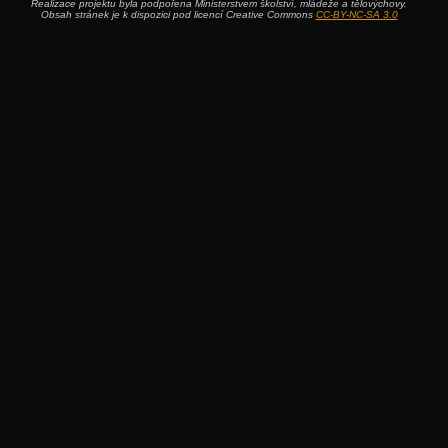
Realizace projektu byla podpořena Ministerstvem školství, mládeže a tělovýchovy.
Obsah stránek je k dispozici pod licencí Creative Commons
CC-BY-NC-SA 3.0