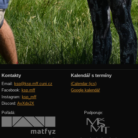
Kontakty
Kalendář s termíny
Email:
ksp@ksp.mff.cuni.cz
iCalendar (ics)
Facebook:
ksp.mff
Google kalendář
Instagram:
ksp_mff
Discord:
AvXdx2X
Pořádá:
Podporuje: