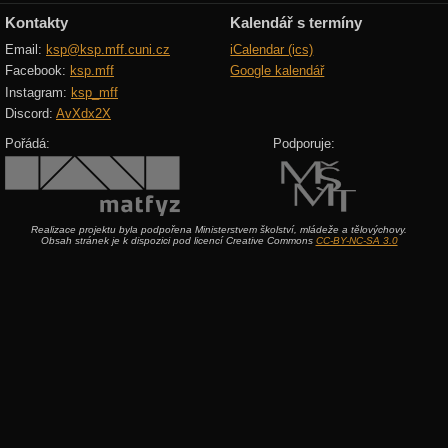
Kontakty
Kalendář s termíny
Email:
ksp@ksp.mff.cuni.cz
iCalendar (ics)
Facebook:
ksp.mff
Google kalendář
Instagram:
ksp_mff
Discord:
AvXdx2X
Pořádá:
Podporuje:
Realizace projektu byla podpořena Ministerstvem školství, mládeže a tělovýchovy.
Obsah stránek je k dispozici pod licencí Creative Commons
CC-BY-NC-SA 3.0