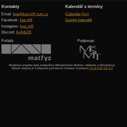
Kontakty
Kalendář s termíny
Email:
ksp@ksp.mff.cuni.cz
iCalendar (ics)
Facebook:
ksp.mff
Google kalendář
Instagram:
ksp_mff
Discord:
AvXdx2X
Pořádá:
Podporuje:
Realizace projektu byla podpořena Ministerstvem školství, mládeže a tělovýchovy.
Obsah stránek je k dispozici pod licencí Creative Commons
CC-BY-NC-SA 3.0