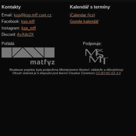
Kontakty
Kalendář s termíny
Email:
ksp@ksp.mff.cuni.cz
iCalendar (ics)
Facebook:
ksp.mff
Google kalendář
Instagram:
ksp_mff
Discord:
AvXdx2X
Pořádá:
Podporuje:
Realizace projektu byla podpořena Ministerstvem školství, mládeže a tělovýchovy.
Obsah stránek je k dispozici pod licencí Creative Commons
CC-BY-NC-SA 3.0