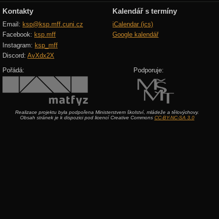
Kontakty
Kalendář s termíny
Email:
ksp@ksp.mff.cuni.cz
iCalendar (ics)
Facebook:
ksp.mff
Google kalendář
Instagram:
ksp_mff
Discord:
AvXdx2X
Pořádá:
Podporuje:
Realizace projektu byla podpořena Ministerstvem školství, mládeže a tělovýchovy.
Obsah stránek je k dispozici pod licencí Creative Commons
CC-BY-NC-SA 3.0