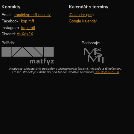
Kontakty
Kalendář s termíny
Email:
ksp@ksp.mff.cuni.cz
iCalendar (ics)
Facebook:
ksp.mff
Google kalendář
Instagram:
ksp_mff
Discord:
AvXdx2X
Pořádá:
Podporuje:
Realizace projektu byla podpořena Ministerstvem školství, mládeže a tělovýchovy.
Obsah stránek je k dispozici pod licencí Creative Commons
CC-BY-NC-SA 3.0