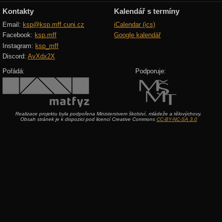
Kontakty
Kalendář s termíny
Email:
ksp@ksp.mff.cuni.cz
iCalendar (ics)
Facebook:
ksp.mff
Google kalendář
Instagram:
ksp_mff
Discord:
AvXdx2X
Pořádá:
Podporuje:
Realizace projektu byla podpořena Ministerstvem školství, mládeže a tělovýchovy.
Obsah stránek je k dispozici pod licencí Creative Commons
CC-BY-NC-SA 3.0