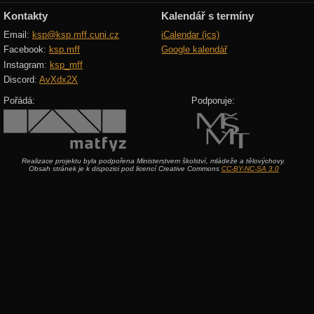
Kontakty
Kalendář s termíny
Email:
ksp@ksp.mff.cuni.cz
iCalendar (ics)
Facebook:
ksp.mff
Google kalendář
Instagram:
ksp_mff
Discord:
AvXdx2X
Pořádá:
Podporuje:
Realizace projektu byla podpořena Ministerstvem školství, mládeže a tělovýchovy.
Obsah stránek je k dispozici pod licencí Creative Commons
CC-BY-NC-SA 3.0