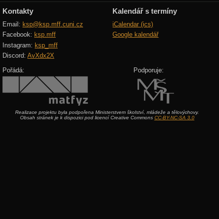
Kontakty
Kalendář s termíny
Email:
ksp@ksp.mff.cuni.cz
iCalendar (ics)
Facebook:
ksp.mff
Google kalendář
Instagram:
ksp_mff
Discord:
AvXdx2X
Pořádá:
Podporuje:
Realizace projektu byla podpořena Ministerstvem školství, mládeže a tělovýchovy.
Obsah stránek je k dispozici pod licencí Creative Commons
CC-BY-NC-SA 3.0