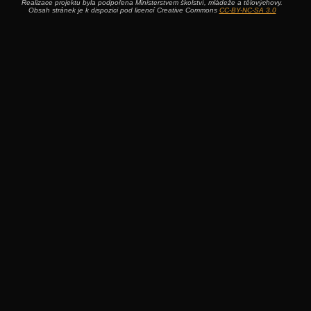
Realizace projektu byla podpořena Ministerstvem školství, mládeže a tělovýchovy.
Obsah stránek je k dispozici pod licencí Creative Commons
CC-BY-NC-SA 3.0