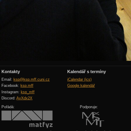
Kontakty
Kalendář s termíny
Email:
ksp@ksp.mff.cuni.cz
iCalendar (ics)
Facebook:
ksp.mff
Google kalendář
Instagram:
ksp_mff
Discord:
AvXdx2X
Pořádá:
Podporuje: