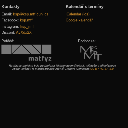
Kontakty
Kalendář s termíny
Email:
ksp@ksp.mff.cuni.cz
iCalendar (ics)
Facebook:
ksp.mff
Google kalendář
Instagram:
ksp_mff
Discord:
AvXdx2X
Pořádá:
Podporuje:
Realizace projektu byla podpořena Ministerstvem školství, mládeže a tělovýchovy.
Obsah stránek je k dispozici pod licencí Creative Commons
CC-BY-NC-SA 3.0