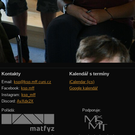
Kontakty
Kalendář s termíny
Email:
ksp@ksp.mff.cuni.cz
iCalendar (ics)
Facebook:
ksp.mff
Google kalendář
Instagram:
ksp_mff
Discord:
AvXdx2X
Pořádá:
Podporuje: