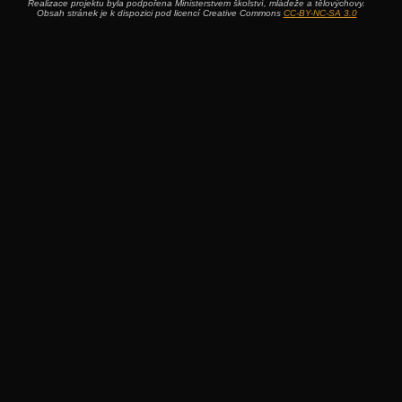
Realizace projektu byla podpořena Ministerstvem školství, mládeže a tělovýchovy.
Obsah stránek je k dispozici pod licencí Creative Commons
CC-BY-NC-SA 3.0