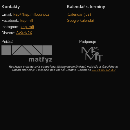
Kontakty
Kalendář s termíny
Email:
ksp@ksp.mff.cuni.cz
iCalendar (ics)
Facebook:
ksp.mff
Google kalendář
Instagram:
ksp_mff
Discord:
AvXdx2X
Pořádá:
Podporuje:
Realizace projektu byla podpořena Ministerstvem školství, mládeže a tělovýchovy.
Obsah stránek je k dispozici pod licencí Creative Commons
CC-BY-NC-SA 3.0