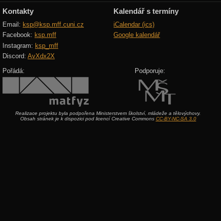
Kontakty
Kalendář s termíny
Email:
ksp@ksp.mff.cuni.cz
iCalendar (ics)
Facebook:
ksp.mff
Google kalendář
Instagram:
ksp_mff
Discord:
AvXdx2X
Pořádá:
Podporuje:
Realizace projektu byla podpořena Ministerstvem školství, mládeže a tělovýchovy.
Obsah stránek je k dispozici pod licencí Creative Commons
CC-BY-NC-SA 3.0