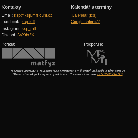
Kontakty
Kalendář s termíny
Email:
ksp@ksp.mff.cuni.cz
iCalendar (ics)
Facebook:
ksp.mff
Google kalendář
Instagram:
ksp_mff
Discord:
AvXdx2X
Pořádá:
Podporuje:
Realizace projektu byla podpořena Ministerstvem školství, mládeže a tělovýchovy.
Obsah stránek je k dispozici pod licencí Creative Commons
CC-BY-NC-SA 3.0