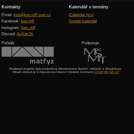
Kontakty
Kalendář s termíny
Email:
ksp@ksp.mff.cuni.cz
iCalendar (ics)
Facebook:
ksp.mff
Google kalendář
Instagram:
ksp_mff
Discord:
AvXdx2X
Pořádá:
Podporuje:
Realizace projektu byla podpořena Ministerstvem školství, mládeže a tělovýchovy.
Obsah stránek je k dispozici pod licencí Creative Commons
CC-BY-NC-SA 3.0