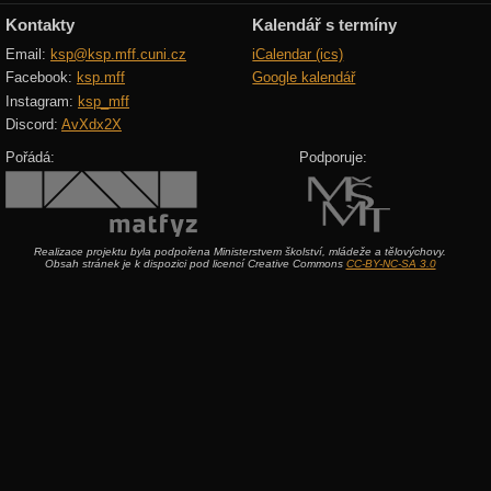
Kontakty
Kalendář s termíny
Email:
ksp@ksp.mff.cuni.cz
iCalendar (ics)
Facebook:
ksp.mff
Google kalendář
Instagram:
ksp_mff
Discord:
AvXdx2X
Pořádá:
Podporuje:
Realizace projektu byla podpořena Ministerstvem školství, mládeže a tělovýchovy.
Obsah stránek je k dispozici pod licencí Creative Commons
CC-BY-NC-SA 3.0