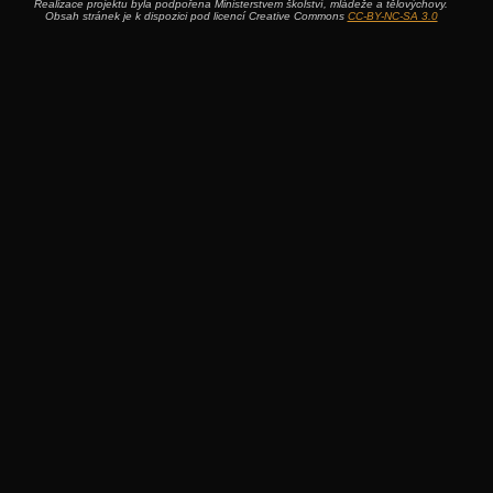
Realizace projektu byla podpořena Ministerstvem školství, mládeže a tělovýchovy.
Obsah stránek je k dispozici pod licencí Creative Commons
CC-BY-NC-SA 3.0