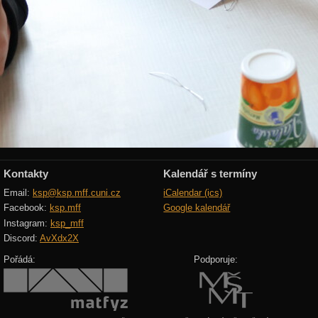
Kontakty
Kalendář s termíny
Email:
ksp@ksp.mff.cuni.cz
iCalendar (ics)
Facebook:
ksp.mff
Google kalendář
Instagram:
ksp_mff
Discord:
AvXdx2X
Pořádá:
Podporuje: