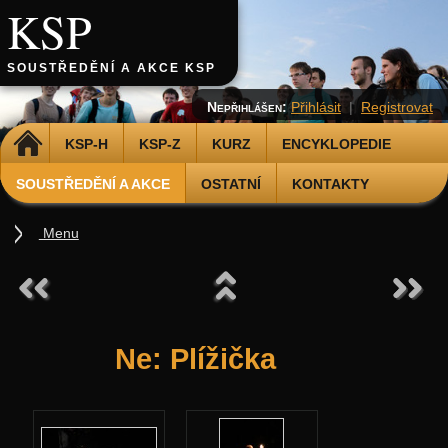
KSP
SOUSTŘEDĚNÍ A AKCE KSP
Nepřihlášen:
Přihlásit
|
Registrovat
DOMŮ
KSP-H
KSP-Z
KURZ
ENCYKLOPEDIE
SOUSTŘEDĚNÍ A AKCE
OSTATNÍ
KONTAKTY
Menu
Soustředění
Podzimní 2026
Jarní 2026
Ne: Plížička
Podzimní 2025
Jarní 2025
Podzimní 2024