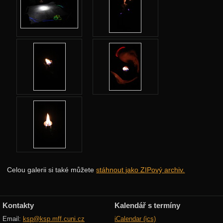
Jarní 2024
Úvod
Adresář
Webový leták
Karolínka
Indiáni
Šifrovačka
Blockly kovbojové
Videa
Fotky
Celou galerii si také můžete
stáhnout jako ZIPový archiv.
So: Příjezd
So: Cesta na objekt
Kontakty
Kalendář s termíny
So+Ne: Seznamovačky
Email:
ksp@ksp.mff.cuni.cz
iCalendar (ics)