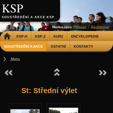
KSP
SOUSTŘEDĚNÍ A AKCE KSP
Nepřihlášen:
Přihlásit
|
Registrovat
DOMŮ
KSP-H
KSP-Z
KURZ
ENCYKLOPEDIE
SOUSTŘEDĚNÍ A AKCE
OSTATNÍ
KONTAKTY
Menu
Soustředění
Podzimní 2026
Jarní 2026
St: Střední výlet
Podzimní 2025
Jarní 2025
Podzimní 2024