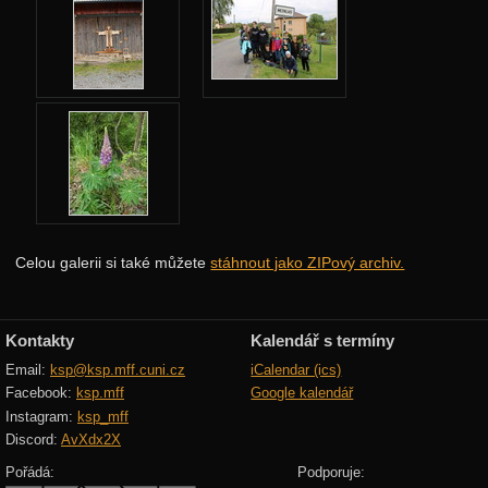
Ne: Indiáni
Ne: Plížička
Po: Koleje
Po: Časová smyčka
Út: Osadníci
St: Dlouhý výlet
St: Střední výlet
Celou galerii si také můžete
stáhnout jako ZIPový archiv.
Čt: Železniční síť
Čt: Šifrovačka
Kontakty
Kalendář s termíny
Pá: Kovbojové
Email:
ksp@ksp.mff.cuni.cz
iCalendar (ics)
Pá: Hostina
Facebook:
ksp.mff
Google kalendář
Instagram:
ksp_mff
Pá: Polární záře
Discord:
AvXdx2X
Různé
Pořádá:
Podporuje: