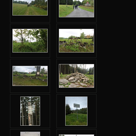
Jarní 2024
Úvod
Adresář
Webový leták
Karolínka
Indiáni
Šifrovačka
Blockly kovbojové
Videa
Fotky
So: Příjezd
So: Cesta na objekt
So+Ne: Seznamovačky