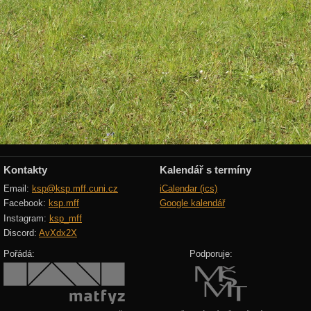
Kontakty
Kalendář s termíny
Email:
ksp@ksp.mff.cuni.cz
iCalendar (ics)
Facebook:
ksp.mff
Google kalendář
Instagram:
ksp_mff
Discord:
AvXdx2X
Pořádá:
Podporuje: