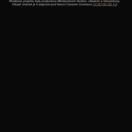
Realizace projektu byla podpořena Ministerstvem školství, mládeže a tělovýchovy.
Obsah stránek je k dispozici pod licencí Creative Commons
CC-BY-NC-SA 3.0