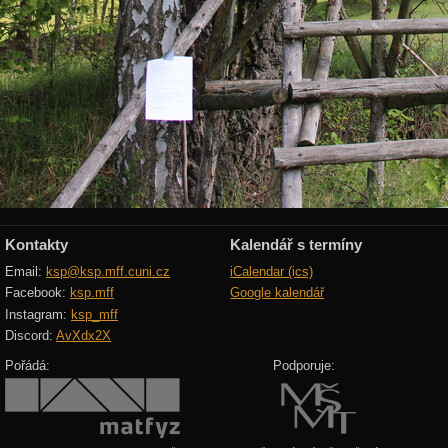
Kontakty
Kalendář s termíny
Email:
ksp@ksp.mff.cuni.cz
iCalendar (ics)
Facebook:
ksp.mff
Google kalendář
Instagram:
ksp_mff
Discord:
AvXdx2X
Pořádá:
Podporuje: