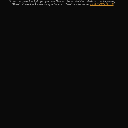
Realizace projektu byla podpořena Ministerstvem školství, mládeže a tělovýchovy.
Obsah stránek je k dispozici pod licencí Creative Commons
CC-BY-NC-SA 3.0