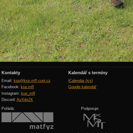
Kontakty
Kalendář s termíny
Email:
ksp@ksp.mff.cuni.cz
iCalendar (ics)
Facebook:
ksp.mff
Google kalendář
Instagram:
ksp_mff
Discord:
AvXdx2X
Pořádá:
Podporuje: