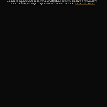
Realizace projektu byla podpořena Ministerstvem školství, mládeže a tělovýchovy.
Obsah stránek je k dispozici pod licencí Creative Commons
CC-BY-NC-SA 3.0