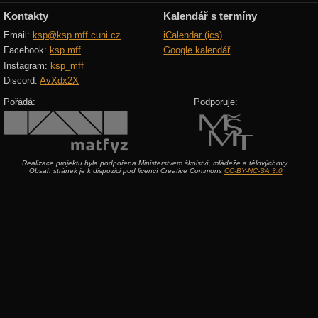
Kontakty
Kalendář s termíny
Email:
ksp@ksp.mff.cuni.cz
iCalendar (ics)
Facebook:
ksp.mff
Google kalendář
Instagram:
ksp_mff
Discord:
AvXdx2X
Pořádá:
Podporuje:
Realizace projektu byla podpořena Ministerstvem školství, mládeže a tělovýchovy.
Obsah stránek je k dispozici pod licencí Creative Commons
CC-BY-NC-SA 3.0