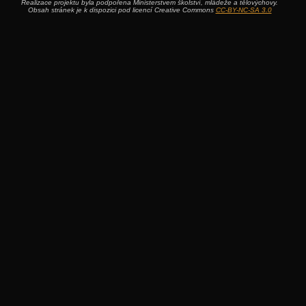
Realizace projektu byla podpořena Ministerstvem školství, mládeže a tělovýchovy.
Obsah stránek je k dispozici pod licencí Creative Commons
CC-BY-NC-SA 3.0