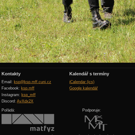
Kontakty
Kalendář s termíny
Email:
ksp@ksp.mff.cuni.cz
iCalendar (ics)
Facebook:
ksp.mff
Google kalendář
Instagram:
ksp_mff
Discord:
AvXdx2X
Pořádá:
Podporuje: