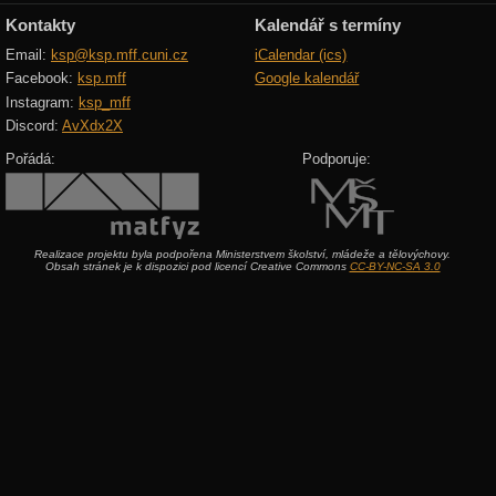
Kontakty
Kalendář s termíny
Email:
ksp@ksp.mff.cuni.cz
iCalendar (ics)
Facebook:
ksp.mff
Google kalendář
Instagram:
ksp_mff
Discord:
AvXdx2X
Pořádá:
Podporuje:
Realizace projektu byla podpořena Ministerstvem školství, mládeže a tělovýchovy.
Obsah stránek je k dispozici pod licencí Creative Commons
CC-BY-NC-SA 3.0