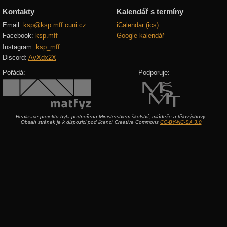
Kontakty
Kalendář s termíny
Email:
ksp@ksp.mff.cuni.cz
iCalendar (ics)
Facebook:
ksp.mff
Google kalendář
Instagram:
ksp_mff
Discord:
AvXdx2X
Pořádá:
Podporuje:
Realizace projektu byla podpořena Ministerstvem školství, mládeže a tělovýchovy.
Obsah stránek je k dispozici pod licencí Creative Commons
CC-BY-NC-SA 3.0