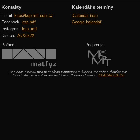
Kontakty
Kalendář s termíny
Email:
ksp@ksp.mff.cuni.cz
iCalendar (ics)
Facebook:
ksp.mff
Google kalendář
Instagram:
ksp_mff
Discord:
AvXdx2X
Pořádá:
Podporuje:
Realizace projektu byla podpořena Ministerstvem školství, mládeže a tělovýchovy.
Obsah stránek je k dispozici pod licencí Creative Commons
CC-BY-NC-SA 3.0